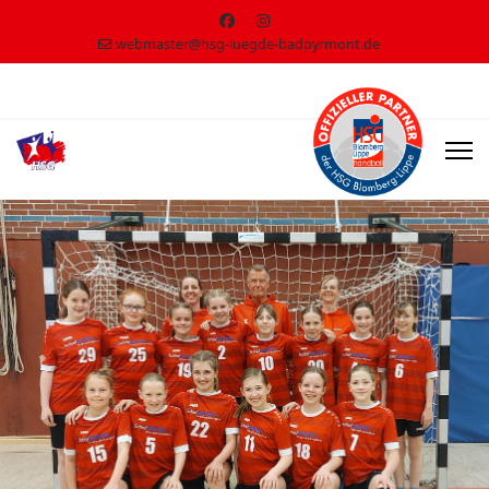
webmaster@hsg-luegde-badpyrmont.de