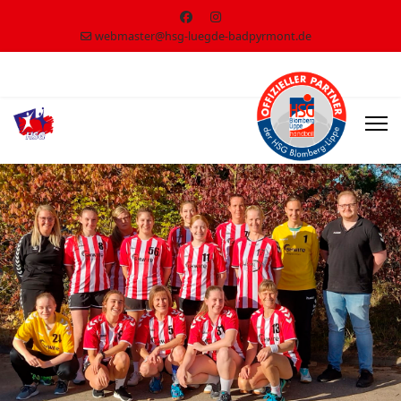
webmaster@hsg-luegde-badpyrmont.de